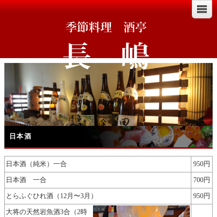
日本酒
日本酒（純米）一合
950円
日本酒 一合
700円
とらふぐひれ酒（12月〜3月）
950円
大将の天然岩魚酒3合（2時