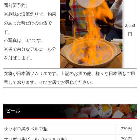
間前要予約）
※趣味の渓流釣りで、釣果
のあった時だけのお酒で
2,850
す。
円
※写真は、8合です。
※炎で余分なアルコール分
を飛ばします。
女将が日本酒ソムリエです。上記のお酒の他、様々な日本酒もご用
意しております。ぜひお店でお尋ねください。
ビール
サッポロ黒ラベル中瓶
770円
サッポロ生ビール〈中ジョッキ〉
790円